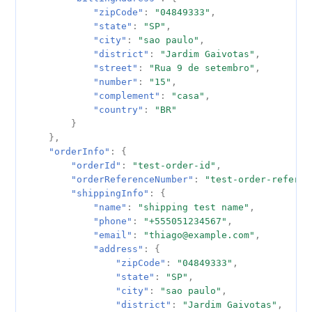
"zipCode"
:
"04849333"
,
"state"
:
"SP"
,
"city"
:
"sao paulo"
,
"district"
:
"Jardim Gaivotas"
,
"street"
:
"Rua 9 de setembro"
,
"number"
:
"15"
,
"complement"
:
"casa"
,
"country"
:
"BR"
}
},
"orderInfo"
:
{
"orderId"
:
"test-order-id"
,
"orderReferenceNumber"
:
"test-order-referen
"shippingInfo"
:
{
"name"
:
"shipping test name"
,
"phone"
:
"+555051234567"
,
"email"
:
"thiago@example.com"
,
"address"
:
{
"zipCode"
:
"04849333"
,
"state"
:
"SP"
,
"city"
:
"sao paulo"
,
"district"
:
"Jardim Gaivotas"
,