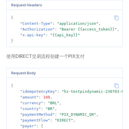
Request Headers
秘鲁
Request Body 字段说明
{
创建一个带风控信息的支付
"Content-Type"
:
"application/json"
,
"Authorization"
:
"Bearer {{access_token}}"
,
"x-api-key"
:
"{{api_key}}"
Payer 对象字段说明
}
document 对象字段说明
使用DIRECT交易流程创建一个PIX支付
billingAddress 对象字段说
明
Request Body
orderInfo 对象字段说明
{
"idempotencyKey"
:
"hz-testpixdynamic-230703-001
"amount"
:
100
,
shippingInfo 对象字段说明
"currency"
:
"BRL"
,
"country"
:
"BR"
,
expirationInfo 对象字段说
"paymentMethod"
:
"PIX_DYNAMIC_QR"
,
明
"paymentFlow"
:
"DIRECT"
,
"payer"
:
{