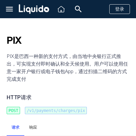
登录
正
在
PIX
初
简介
创建一个支付请求
HTTP请求
创建一个支付请求
创建一个支付请求
创建一个支付请求
创建一个支付请求
创建一个支付请求
创建一个支付请求
创建一个支付请求
创建一个支付请求
创建一个支付请求
创建一个支付请求
创建一个支付请求
创建一个支付请求
创建一个支付请求
创建一个支付请求
创建一个支付请求
创建一个支付请求
计划ID
创建方案
简介
简介
简介
Shopify
简介
查看账户实时余额
带风控信息的汇款
简介
创建一个汇款请求
创建一个汇款请求
创建一个汇款请求
创建一个汇款请求
创建一个汇款请求
创建卡信息
信用卡
信用卡
信用卡
信用卡
信用卡
信用卡
信用卡
信用卡
信用卡
信用卡
信用卡
信用卡
信用卡
信用卡
信用卡
信用卡
创建单目的方案
创建一个支付链接
创建一个支付链接
查询单个子商户余额
付款提醒
接收客户信息
始
PIX是巴西一种新的支付方式，由当地中央银行正式推
到账时间
预授权与结算
退款
退款
退款
退款
退款
退款
退款
退款
退款
退款
退款
退款
退款
退款
退款
退款
查询单个计划
查询单个方案
创建虚拟账号
快速开始
API
Magento2
Http状态码
查询账单数据
带风控信息的收款
发送消息
使用DIRECT交易流程创建
查询汇款状态
查询汇款状态
查询汇款状态
查询汇款状态
查询汇款状态
查询卡信息
银行转账
PSE转账
WebPay
现金支付
创建多目的方案
查询支付链接详情
查询多个子账户余额
付款成功提醒
回复消息
出，可实现支付即时确认和全天候使用。用户可以使用任
化
一个PIX支付
意一家开户银行或电子钱包App，通过扫描二维码的方式
沙箱测试
重定向支付
查询支付状态
获取PSE金融机构列表
查询支付状态
查询支付状态
查询支付状态
查询支付状态
查询支付状态
查询支付状态
查询支付状态
查询支付状态
查询支付状态
查询支付状态
查询支付状态
查询支付状态
查询支付状态
查询支付状态
查询所有计划
获取虚拟账号信息
参考文档
仪表板
VTEX
银行相关状态码
子商户
客户支持
回调消息
回调消息
回调消息
回调消息
回调消息
现金支付
现金支付
Khipu
银行转账
退款
查询子商户流水
恢复未支付款项
搜
完成支付
使用REDIRECT交易流程创
索
巴西
保存卡信息
查询退款状态
查询支付状态
查询退款状态
查询退款状态
查询退款状态
查询退款状态
查询退款状态
查询退款状态
查询退款状态
查询退款状态
查询退款状态
查询退款状态
查询退款状态
查询退款状态
查询退款状态
查询退款状态
关闭虚拟账户
WhatsApp状态码
建一个PIX支付
Mach
电子钱包
取消
快递
引
HTTP请求
墨西哥
分期付款
取消未完成的支付
查询退款状态
Hites
回调消息
单条发送
擎
POST
/v1/payments/charges/pix
哥伦比亚
拒付
取消未完成的支付
Fintoc
通知 / 回调
请求
响应
智利
现金支付
Request Headers 字段说明