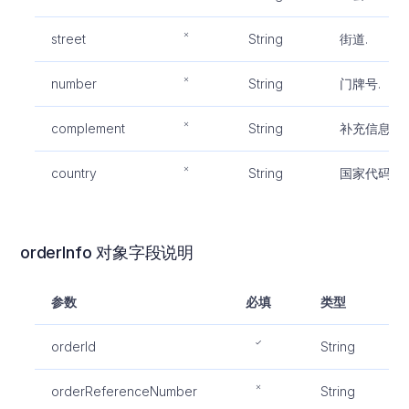
street
String
街道.
number
String
门牌号.
complement
String
补充信息.
country
String
国家代码.
orderInfo 对象字段说明
参数
必填
类型
orderId
String
orderReferenceNumber
String