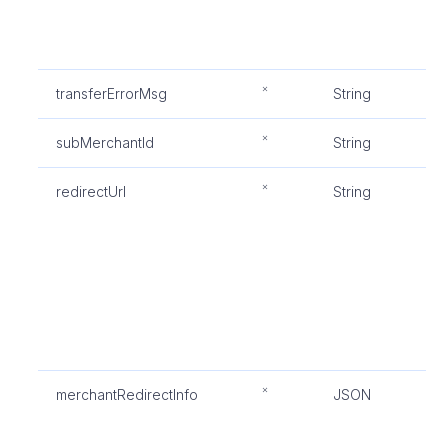
码
成
其
transferErrorMsg
String
此
subMerchantId
String
子
redirectUrl
String
必
给
款
“
段
“
此
含
merchantRedirectInfo
JSON
重
的