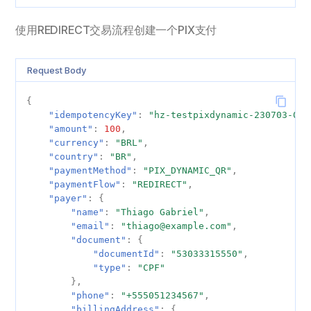
使用REDIRECT交易流程创建一个PIX支付
Request Body
{
"idempotencyKey"
:
"hz-testpixdynamic-230703-001
"amount"
:
100
,
"currency"
:
"BRL"
,
"country"
:
"BR"
,
"paymentMethod"
:
"PIX_DYNAMIC_QR"
,
"paymentFlow"
:
"REDIRECT"
,
"payer"
:
{
"name"
:
"Thiago Gabriel"
,
"email"
:
"thiago@example.com"
,
"document"
:
{
"documentId"
:
"53033315550"
,
"type"
:
"CPF"
},
"phone"
:
"+555051234567"
,
"billingAddress"
:
{