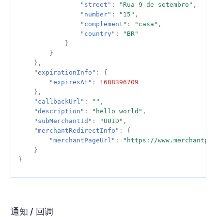
"street"
:
"Rua 9 de setembro"
,
"number"
:
"15"
,
"complement"
:
"casa"
,
"country"
:
"BR"
}
}
},
"expirationInfo"
:
{
"expiresAt"
:
1688396709
},
"callbackUrl"
:
""
,
"description"
:
"hello world"
,
"subMerchantId"
:
"UUID"
,
"merchantRedirectInfo"
:
{
"merchantPageUrl"
:
"https://www.merchantpag
}
}
通知 / 回调