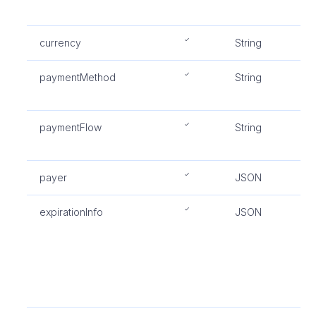
c
currency
String
货
paymentMethod
String
交
P
paymentFlow
String
交
R
payer
JSON
买
expirationInfo
JSON
p
时
3
(
期
联