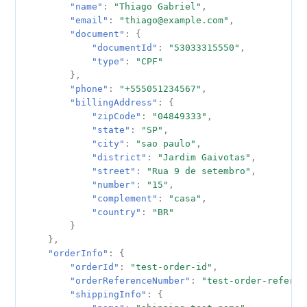
"name"
:
"Thiago Gabriel"
,
merchantRedirectInfo 对
"email"
:
"thiago@example.com"
,
象字段说明
"document"
:
{
"documentId"
:
"53033315550"
,
Response Body 字段说明
"type"
:
"CPF"
},
"phone"
:
"+555051234567"
,
transferDetails 对象字段说
"billingAddress"
:
{
明
"zipCode"
:
"04849333"
,
"state"
:
"SP"
,
pix 对象字段说明
"city"
:
"sao paulo"
,
"district"
:
"Jardim Gaivotas"
,
"street"
:
"Rua 9 de setembro"
,
Transfer Status
"number"
:
"15"
,
"complement"
:
"casa"
,
Notification Event Type
"country"
:
"BR"
}
},
"orderInfo"
:
{
"orderId"
:
"test-order-id"
,
"orderReferenceNumber"
:
"test-order-referen
"shippingInfo"
:
{