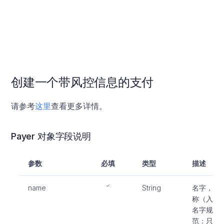
M
在
个
详
创建一个带风控信息的支付
请参考
这里
查看更多详情。
Payer 对象字段说明
参数
必填
类型
描述
name
String
名字，全
称（入参
名字规
范：只允