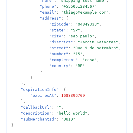
"name"
:
"shipping test name"
,
"phone"
:
"+555051234567"
,
"email"
:
"thiago@example.com"
,
"address"
:
{
"zipCode"
:
"04849333"
,
"state"
:
"SP"
,
"city"
:
"sao paulo"
,
"district"
:
"Jardim Gaivotas"
,
"street"
:
"Rua 9 de setembro"
,
"number"
:
"15"
,
"complement"
:
"casa"
,
"country"
:
"BR"
}
}
},
"expirationInfo"
:
{
"expiresAt"
:
1688396709
},
"callbackUrl"
:
""
,
"description"
:
"hello world"
,
"subMerchantId"
:
"UUID"
}