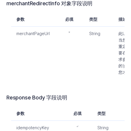
merchantRedirectInfo 对象字段说明
参数
必填
类型
描述
merchantPageUrl
String
此UR
当您需
重定向
要在请
求参数
的‘pay
您才可
Response Body 字段说明
参数
必填
类型
描
idempotencyKey
String
此