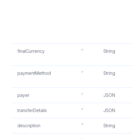
的
需
款
的
额
额
finalCurrency
String
f
款
paymentMethod
String
支
P
payer
JSON
买
transferDetails
JSON
交
description
String
交