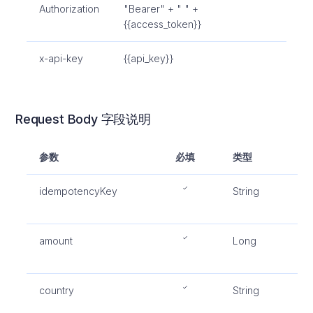
Authorization
"Bearer" + " " +
{{access_token}}
x-api-key
{{api_key}}
Request Body 字段说明
参数
必填
类型
描
idempotencyKey
String
商
长
amount
Long
收
小
country
String
国
循I