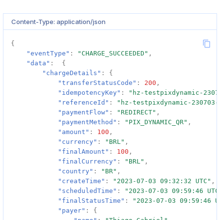
Content-Type: application/json
{
"eventType"
:
"CHARGE_SUCCEEDED"
,
"data"
:
{
"chargeDetails"
:
{
"transferStatusCode"
:
200
,
"idempotencyKey"
:
"hz-testpixdynamic-2307
"referenceId"
:
"hz-testpixdynamic-230703-
"paymentFlow"
:
"REDIRECT"
,
"paymentMethod"
:
"PIX_DYNAMIC_QR"
,
"amount"
:
100
,
"currency"
:
"BRL"
,
"finalAmount"
:
100
,
"finalCurrency"
:
"BRL"
,
"country"
:
"BR"
,
"createTime"
:
"2023-07-03 09:32:32 UTC"
,
"scheduledTime"
:
"2023-07-03 09:59:46 UTC
"finalStatusTime"
:
"2023-07-03 09:59:46 U
"payer"
:
{