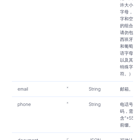
许大小写
字母，数
字和空格
的组合。
请勿包含
西班牙语
和葡萄牙
语字母，
以及其他
特殊字
符。）
email
String
邮箱。
phone
String
电话号
码，需包
含“+55”
前缀。