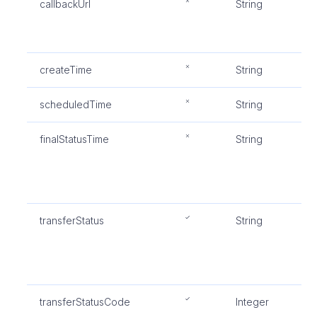
callbackUrl
String
商
调
的
createTime
String
创
scheduledTime
String
执
finalStatusTime
String
最
间
括
"F
transferStatus
String
收
值
"F
"
transferStatusCode
Integer
此