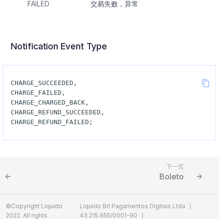
FAILED
交易失败，异常
Notification Event Type
下一页
Boleto
©Copyright Liquido
Liquido Brl Pagamentos Digitais Ltda
2022. All rights
43.215.655/0001-90