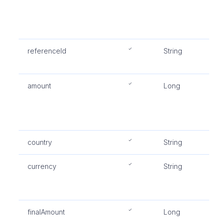
的
识
1
referenceId
String
收
识
amount
Long
收
当
算
1
country
String
国
currency
String
收
度
B
finalAmount
Long
用