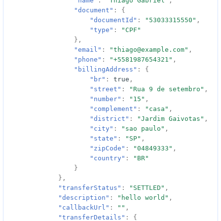
"name"
:
"Thiago Gabriel"
,
"document"
:
{
"documentId"
:
"53033315550"
,
"type"
:
"CPF"
},
"email"
:
"thiago@example.com"
,
"phone"
:
"+5581987654321"
,
"billingAddress"
:
{
"br"
:
true
,
"street"
:
"Rua 9 de setembro"
,
"number"
:
"15"
,
"complement"
:
"casa"
,
"district"
:
"Jardim Gaivotas"
,
"city"
:
"sao paulo"
,
"state"
:
"SP"
,
"zipCode"
:
"04849333"
,
"country"
:
"BR"
}
},
"transferStatus"
:
"SETTLED"
,
"description"
:
"hello world"
,
"callbackUrl"
:
""
,
"transferDetails"
:
{