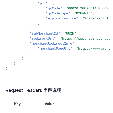
"pix"
:
{
"qrCode"
:
"00020126890014BR.GOV.B
"qrCodeType"
:
"DYNAMIC"
,
"expirationTime"
:
"2023-07-03 15:
}
},
"subMerchantId"
:
"UUID"
,
"redirectUrl"
:
"https://www.redirect-qa.l
"merchantRedirectInfo"
:
{
"merchantPageUrl"
:
"https://www.merch
}
}
}
}
Request Headers 字段说明
Key
Value