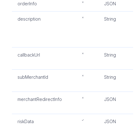
orderInfo
JSON
订
description
String
描
注
描
符
callbackUrl
String
接
地
subMerchantId
String
子
P
merchantRedirectInfo
JSON
重
息
riskData
JSON
支
M
或