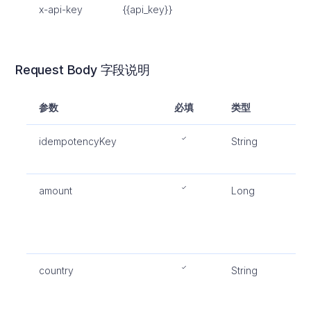
x-api-key
{{api_key}}
Request Body 字段说明
参数
必填
类型
描
idempotencyKey
String
商
长
amount
Long
转
小
最
1
country
String
国
循I
c