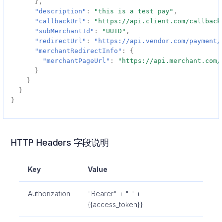
},
"description"
:
"this is a test pay"
,
"callbackUrl"
:
"https://api.client.com/callback
"subMerchantId"
:
"UUID"
,
"redirectUrl"
:
"https://api.vendor.com/payment/
"merchantRedirectInfo"
:
{
"merchantPageUrl"
:
"https://api.merchant.com/
}
}
}
}
HTTP Headers 字段说明
Key
Value
Authorization
"Bearer" + " " +
{{access_token}}