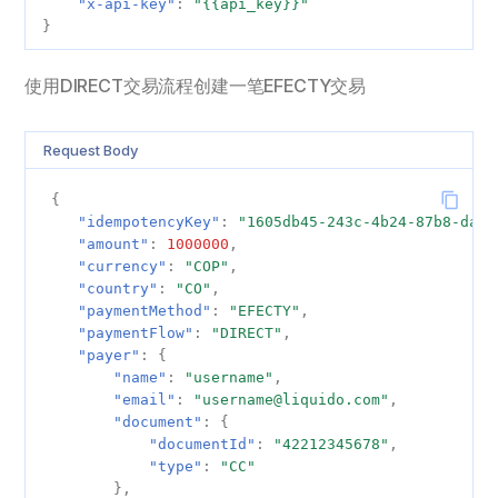
"x-api-key"
:
"{{api_key}}"
}
秘鲁
Request Body 字段说明
使用DIRECT交易流程创建一笔EFECTY交易
创建一个带风控信息的支付
Payer 对象字段说明
Request Body
BillingAddress 对象字段说明
{
"idempotencyKey"
:
"1605db45-243c-4b24-87b8-daca
"amount"
:
1000000
,
Document 对象字段说明
"currency"
:
"COP"
,
"country"
:
"CO"
,
OrderInfo 对象字段说明
"paymentMethod"
:
"EFECTY"
,
"paymentFlow"
:
"DIRECT"
,
"payer"
:
{
ShippingInfo 对象字段说明
"name"
:
"username"
,
"email"
:
"username@liquido.com"
,
ShippingAddress 对象字段
"document"
:
{
说明
"documentId"
:
"42212345678"
,
"type"
:
"CC"
},
merchantRedirectInfo 对象