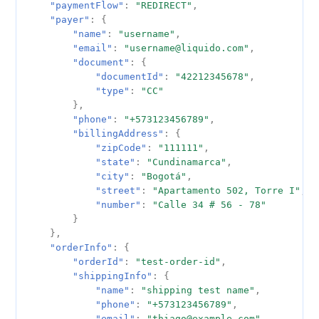
"paymentFlow"
:
"REDIRECT"
,
"payer"
:
{
"name"
:
"username"
,
"email"
:
"username@liquido.com"
,
"document"
:
{
"documentId"
:
"42212345678"
,
"type"
:
"CC"
},
"phone"
:
"+573123456789"
,
"billingAddress"
:
{
"zipCode"
:
"111111"
,
"state"
:
"Cundinamarca"
,
"city"
:
"Bogotá"
,
"street"
:
"Apartamento 502, Torre I"
,
"number"
:
"Calle 34 # 56 - 78"
}
},
"orderInfo"
:
{
"orderId"
:
"test-order-id"
,
"shippingInfo"
:
{
"name"
:
"shipping test name"
,
"phone"
:
"+573123456789"
,
"email"
:
"thiago@example.com"
,