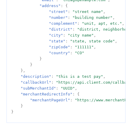
"address"
:
{
"street"
:
"street name"
,
"number"
:
"building number"
,
"complement"
:
"unit, apt, etc."
,
"district"
:
"district, neighborhood
"city"
:
"city name"
,
"state"
:
"state, state code"
,
"zipCode"
:
"111111"
,
"country"
:
"CO"
}
}
},
"description"
:
"this is a test pay"
,
"callbackUrl"
:
"https://api.client.com/callback
"subMerchantId"
:
"UUID"
,
"merchantRedirectInfo"
:
{
"merchantPageUrl"
:
"https://www.merchantPag
}
}