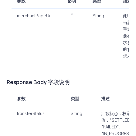
参数
必填
类型
描述
merchantPageUrl
String
此UR
当您需
重定向
要在请
求参数
的‘pay
您才可
Response Body 字段说明
参数
类型
描述
transferStatus
String
汇款状态，枚举
值，"SETTLED",
"FAILED",
"IN_PROGRESS"