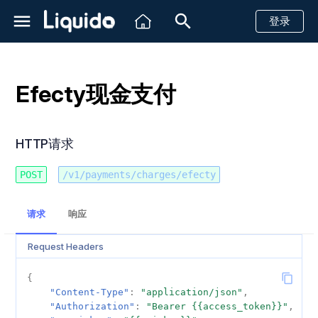
登录
正
在
Efecty现金支付
初
简介
创建一个支付请求
创建一个支付请求
创建一个支付请求
单次支付
HTTP请求
创建一个支付请求
创建一个支付请求
创建一个支付请求
创建一个支付请求
创建一个支付请求
创建一个支付请求
创建一个支付请求
创建一个支付请求
创建一个支付请求
创建一个支付请求
创建一个支付请求
创建一个支付请求
创建一个支付请求
创建一个支付请求
计划ID
创建方案
简介
简介
简介
Shopify
简介
查看账户实时余额
带风控信息的汇款
简介
创建一个汇款请求
创建一个汇款请求
创建一个汇款请求
创建一个汇款请求
创建一个汇款请求
信用卡
信用卡
创建卡信息
信用卡
信用卡
信用卡
信用卡
信用卡
信用卡
信用卡
信用卡
信用卡
信用卡
信用卡
信用卡
信用卡
信用卡
创建单目的方案
创建一个支付链接
创建一个支付链接
查询单个子商户余额
付款提醒
接收客户信息
始
到账时间
退款
退款
重定向支付
重复支付
退款
退款
退款
退款
退款
退款
退款
退款
退款
退款
退款
退款
退款
退款
查询单个计划
查询单个方案
创建虚拟账号
快速开始
API
Magento2
Http状态码
查询账单数据
带风控信息的收款
发送消息
使用DIRECT交易流程创建
查询汇款状态
查询汇款状态
查询汇款状态
查询汇款状态
查询汇款状态
PIX
银行转账
查询卡信息
WebPay
现金支付
创建多目的方案
查询支付链接详情
查询多个子账户余额
付款成功提醒
回复消息
HTTP请求
化
一笔EFECTY交易
沙箱测试
取消未完成的支付
查询支付状态
预授权与结算
取消重复支付
查询支付状态
查询支付状态
查询支付状态
查询支付状态
查询支付状态
查询支付状态
查询支付状态
查询支付状态
查询支付状态
查询支付状态
查询支付状态
查询支付状态
查询支付状态
查询支付状态
查询所有计划
获取虚拟账号信息
参考文档
仪表板
VTEX
银行相关状态码
子商户
客户支持
回调消息
回调消息
回调消息
回调消息
回调消息
Boleto
现金支付
Khipu
银行转账
退款
查询子商户流水
恢复未支付款项
搜
POST
/v1/payments/charges/efecty
使用REDIRECT交易流程创
索
巴西
查询支付状态
查询退款状态
保存卡信息
查询退款状态
查询退款状态
查询退款状态
查询退款状态
查询退款状态
查询退款状态
查询退款状态
查询退款状态
查询退款状态
查询退款状态
查询退款状态
查询退款状态
查询退款状态
查询退款状态
关闭虚拟账户
WhatsApp状态码
建一笔EFECTY交易
PicPay
Mach
电子钱包
取消
快递
请求
响应
引
墨西哥
查询退款状态
取消未完成的支付
分期付款
PayPal
Hites
回调消息
单条发送
Request Headers
擎
哥伦比亚
拒付
银行转账
Fintoc
通知 / 回调
{
"Content-Type"
:
"application/json"
,
智利
现金支付
"Authorization"
:
"Bearer {{access_token}}"
,
HTTP Headers 字段说明