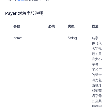
Payer 对象字段说明
参数
必填
类型
描述
name
String
名字，全
称（入参
名字规
范：只允
许大小写
字母，数
字和空格
的组合。
请勿包含
西班牙语
和葡萄牙
语字母，
以及其他
特殊字