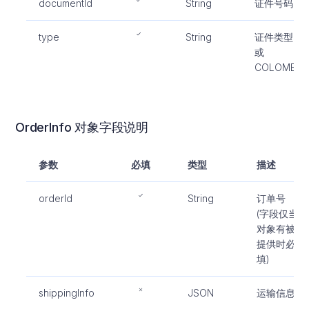
documentId
String
证件号码
type
String
证件类型，CC
或
COLOMBIA_
OrderInfo 对象字段说明
参数
必填
类型
描述
orderId
String
订单号
(字段仅当
对象有被
提供时必
填)
shippingInfo
JSON
运输信息