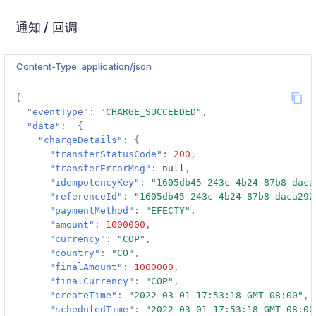
通知 / 回调
Content-Type: application/json
{
"eventType"
:
"CHARGE_SUCCEEDED"
,
"data"
:
{
"chargeDetails"
:
{
"transferStatusCode"
:
200
,
"transferErrorMsg"
:
null
,
"idempotencyKey"
:
"1605db45-243c-4b24-87b8-daca
"referenceId"
:
"1605db45-243c-4b24-87b8-daca292
"paymentMethod"
:
"EFECTY"
,
"amount"
:
1000000
,
"currency"
:
"COP"
,
"country"
:
"CO"
,
"finalAmount"
:
1000000
,
"finalCurrency"
:
"COP"
,
"createTime"
:
"2022-03-01 17:53:18 GMT-08:00"
,
"scheduledTime"
:
"2022-03-01 17:53:18 GMT-08:00