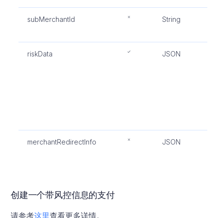
subMerchantId
String
子
P
riskData
JSON
支
M
或
M
在
个
详
merchantRedirectInfo
JSON
重
息
创建一个带风控信息的支付
请参考
这里
查看更多详情。