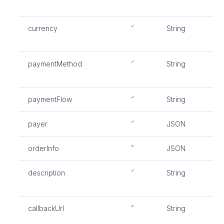
C
currency
String
货
C
paymentMethod
String
交
E
paymentFlow
String
交
payer
JSON
买
orderInfo
JSON
订
description
String
提
务
callbackUrl
String
接
地