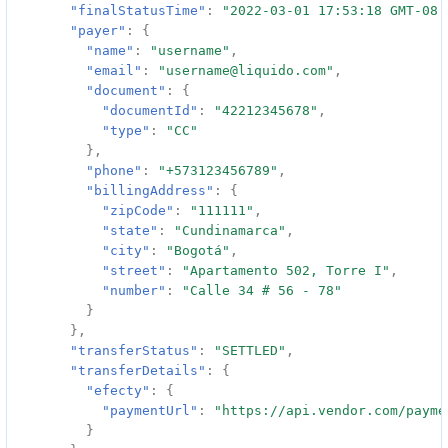
"finalStatusTime"
:
"2022-03-01 17:53:18 GMT-08:
"payer"
:
{
"name"
:
"username"
,
"email"
:
"username@liquido.com"
,
"document"
:
{
"documentId"
:
"42212345678"
,
"type"
:
"CC"
},
"phone"
:
"+573123456789"
,
"billingAddress"
:
{
"zipCode"
:
"111111"
,
"state"
:
"Cundinamarca"
,
"city"
:
"Bogotá"
,
"street"
:
"Apartamento 502, Torre I"
,
"number"
:
"Calle 34 # 56 - 78"
}
},
"transferStatus"
:
"SETTLED"
,
"transferDetails"
:
{
"efecty"
:
{
"paymentUrl"
:
"https://api.vendor.com/payme
}