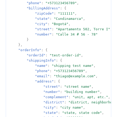
"phone"
:
"+573123456789"
,
字段说明
"billingAddress"
:
{
"zipCode"
:
"111111"
,
Response Body 字段说明
"state"
:
"Cundinamarca"
,
"city"
:
"Bogotá"
,
"street"
:
"Apartamento 502, Torre I"
,
TransferDetails 对象字段说
"number"
:
"Calle 34 # 56 - 78"
明
}
},
EFECTY TransferDetails 对
"orderInfo"
:
{
象字段说明
"orderId"
:
"test-order-id"
,
"shippingInfo"
:
{
"name"
:
"shipping test name"
,
支付状态
"phone"
:
"+573123456789"
,
"email"
:
"thiago@example.com"
,
Notification 事件类型
"address"
:
{
"street"
:
"street name"
,
"number"
:
"building number"
,
"complement"
:
"unit, apt, etc."
,
"district"
:
"district, neighborhood
"city"
:
"city name"
,
"state"
:
"state, state code"
,