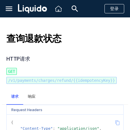
登录
正
在
查询退款状态
初
简介
创建一个支付请求
创建一个支付请求
创建一个支付请求
信用卡
HTTP请求
创建一个支付请求
创建一个支付请求
创建一个支付请求
创建一个支付请求
创建一个支付请求
创建一个支付请求
创建一个支付请求
创建一个支付请求
创建一个支付请求
创建一个支付请求
创建一个支付请求
创建一个支付请求
创建一个支付请求
计划ID
创建方案
简介
简介
简介
Shopify
简介
查看账户实时余额
带风控信息的汇款
简介
创建一个汇款请求
创建一个汇款请求
创建一个汇款请求
创建一个汇款请求
创建一个汇款请求
信用卡
信用卡
信用卡
创建一个支付请求
Pago46
信用卡
信用卡
信用卡
信用卡
信用卡
信用卡
信用卡
信用卡
信用卡
信用卡
信用卡
信用卡
信用卡
创建单目的方案
创建一个支付链接
创建一个支付链接
查询单个子商户余额
付款提醒
接收客户信息
始
到账时间
退款
退款
退款
WebPay
退款
退款
退款
退款
退款
退款
退款
退款
退款
退款
退款
退款
退款
查询单个计划
查询单个方案
创建虚拟账号
快速开始
API
Magento2
Http状态码
查询账单数据
带风控信息的收款
发送消息
HTTP Headers 字段说明
查询汇款状态
查询汇款状态
查询汇款状态
查询汇款状态
查询汇款状态
PIX
银行转账
PSE转账
预授权与结算
Servifacil
现金支付
创建多目的方案
查询支付链接详情
查询多个子账户余额
付款成功提醒
回复消息
HTTP请求
化
沙箱测试
取消未完成的支付
查询支付状态
获取PSE金融机构列表
Khipu
查询支付状态
查询支付状态
查询支付状态
查询支付状态
查询支付状态
查询支付状态
查询支付状态
查询支付状态
查询支付状态
查询支付状态
查询支付状态
查询支付状态
查询支付状态
查询所有计划
获取虚拟账号信息
参考文档
仪表板
VTEX
银行相关状态码
子商户
客户支持
PATH and Query 字段说明
回调消息
回调消息
回调消息
回调消息
回调消息
Boleto
现金支付
现金支付
重定向支付
Sencillito
银行转账
退款
查询子商户流水
恢复未支付款项
搜
GET
/v1/payments/charges/refund/{{idempotencyKey}}
索
巴西
查询支付状态
查询退款状态
查询支付状态
Mach
查询退款状态
查询退款状态
查询退款状态
查询退款状态
查询退款状态
查询退款状态
查询退款状态
查询退款状态
查询退款状态
查询退款状态
查询退款状态
查询退款状态
查询退款状态
关闭虚拟账户
WhatsApp状态码
Response Body 字段说明
PicPay
保存卡信息
Servipag
电子钱包
取消
快递
引
请求
响应
墨西哥
查询退款状态
取消未完成的支付
查询退款状态
Hites
PayPal
分期付款
回调消息
单条发送
擎
Request Headers
哥伦比亚
取消未完成的支付
Fintoc
银行转账
拒付
对象字段说明
{
智利
现金支付
Payer
"Content-Type"
:
"application/json"
,