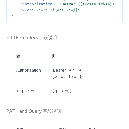
"Authorization"
:
"Bearer {{access_token}}"
,
秘鲁
"x-api-key"
:
"{{api_key}}"
}
HTTP Headers 字段说明
健
值
Authorization
"Bearer" + " " +
{{access_token}}
x-api-key
{{api_key}}
PATH and Query 字段说明