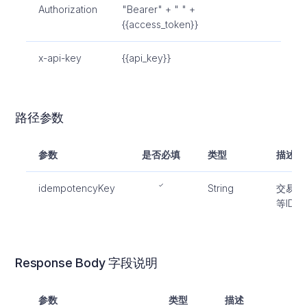
Authorization
"Bearer" + " " +
洪都拉斯
{{access_token}}
尼加拉瓜
x-api-key
{{api_key}}
巴拿马
巴拉圭
路径参数
乌拉圭
参数
是否必填
类型
描述
计划
idempotencyKey
String
交易的
等ID
方案
虚拟账号收款
Response Body 字段说明
参数
类型
描述