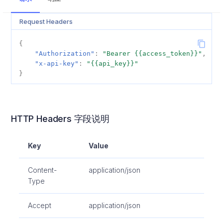
智利
Request Headers
秘鲁
{
"Authorization"
:
"Bearer {{access_token}}"
,
阿根廷
"x-api-key"
:
"{{api_key}}"
}
玻利维亚
哥斯达黎加
HTTP Headers 字段说明
多米尼加共和国
Key
Value
萨尔瓦多
Content-
application/json
Type
厄瓜多尔
Accept
application/json
危地马拉