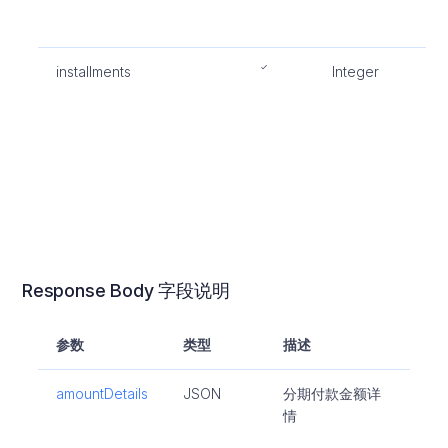
支
必
installments
Integer
分
期
建D
流
付
时
填
Response Body 字段说明
参数
类型
描述
amountDetails
JSON
分期付款金额详
情