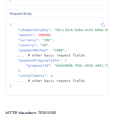
}
Request Body
{
"idempotencyKey"
:
"62cc10c8-baba-4c92-b6da-935c
"amount"
:
300000
,
"currency"
:
"CRC"
,
"country"
:
"CR"
,
"paymentMethod"
:
"CARD"
,
...
#
o
t
her
basic
reques
t
f
ields
"paymentProposalInfo"
:
{
"proposalId"
:
"beb199db-fb9c-481b-a951-73b9
},
"installments"
:
3
,
...
#
o
t
her
basic
reques
t
f
ields
}
HTTP Headers 字段说明