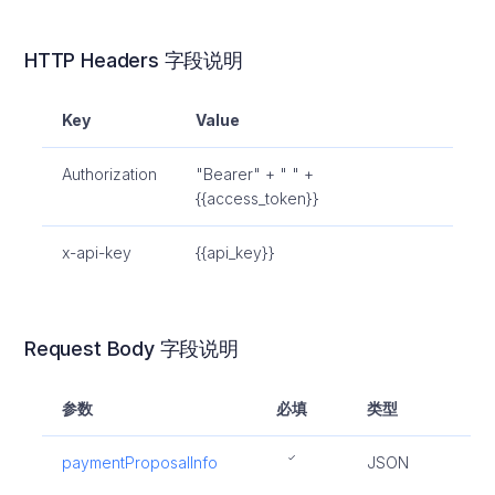
HTTP Headers 字段说明
Key
Value
Authorization
"Bearer" + " " +
{{access_token}}
x-api-key
{{api_key}}
Request Body 字段说明
参数
必填
类型
描
paymentProposalInfo
JSON
分
方