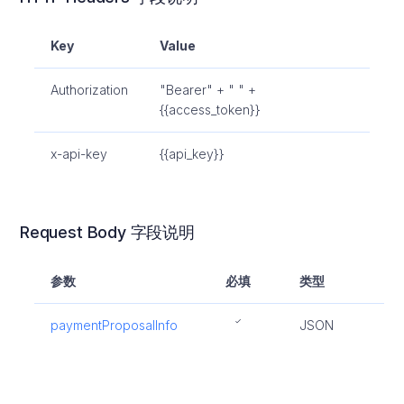
Key
Value
Authorization
"Bearer" + " " +
{{access_token}}
x-api-key
{{api_key}}
Request Body 字段说明
参数
必填
类型
描
paymentProposalInfo
JSON
分
方
息
分