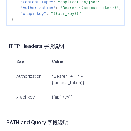
"Content-Type"
:
"application/json"
,
"Authorization"
:
"Bearer {{access_token}}"
,
秘鲁
tax
"x-api-key"
:
"{{api_key}}"
}
HTTP Headers 字段说明
Key
Value
Authorization
"Bearer" + " " +
{{access_token}}
x-api-key
{{api_key}}
PATH and Query 字段说明