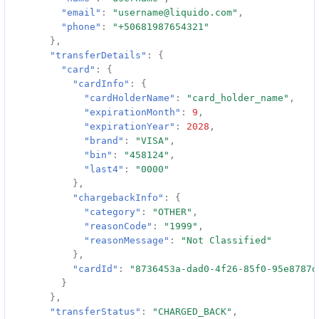
"email"
:
"username@liquido.com"
,
"phone"
:
"+50681987654321"
},
"transferDetails"
:
{
"card"
:
{
"cardInfo"
:
{
"cardHolderName"
:
"card_holder_name"
,
"expirationMonth"
:
9
,
"expirationYear"
:
2028
,
"brand"
:
"VISA"
,
"bin"
:
"458124"
,
"last4"
:
"0000"
},
"chargebackInfo"
:
{
"category"
:
"OTHER"
,
"reasonCode"
:
"1999"
,
"reasonMessage"
:
"Not Classified"
},
"cardId"
:
"8736453a-dad0-4f26-85f0-95e8787d
}
},
"transferStatus"
:
"CHARGED_BACK"
,