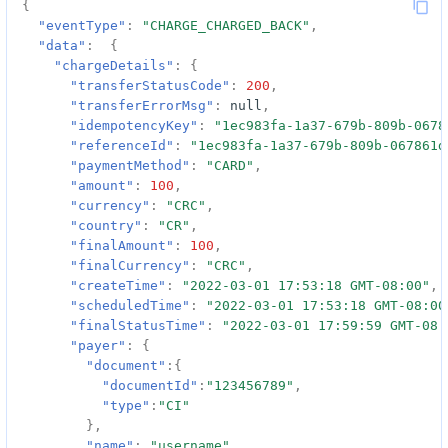
card对象字段说明
{
"eventType"
:
"CHARGE_CHARGED_BACK"
,
秘鲁
"data"
:
{
CardInfo对象字段说明
"chargeDetails"
:
{
"transferStatusCode"
:
200
,
Chargeback Info
"transferErrorMsg"
:
null
,
"idempotencyKey"
:
"1ec983fa-1a37-679b-809b-0678
"referenceId"
:
"1ec983fa-1a37-679b-809b-067861d
Category
"paymentMethod"
:
"CARD"
,
"amount"
:
100
,
"currency"
:
"CRC"
,
"country"
:
"CR"
,
"finalAmount"
:
100
,
Reason Code
"finalCurrency"
:
"CRC"
,
"createTime"
:
"2022-03-01 17:53:18 GMT-08:00"
,
"scheduledTime"
:
"2022-03-01 17:53:18 GMT-08:00
"finalStatusTime"
:
"2022-03-01 17:59:59 GMT-08:
"payer"
:
{
"document"
:{
"documentId"
:
"123456789"
,
"type"
:
"CI"
},
"name"
:
"username"
,