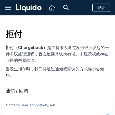
登录
正
在
拒付
初
简介
创建一个支付请求
创建一个支付请求
创建一个支付请求
创建一个支付请求
创建一个支付请求
创建一个支付请求
创建一个支付请求
创建卡信息
通知 / 回调
创建一个支付请求
创建一个支付请求
创建一个支付请求
创建一个支付请求
创建一个支付请求
创建一个支付请求
创建一个支付请求
创建一个支付请求
创建一个支付请求
计划ID
创建方案
简介
简介
简介
Shopify
简介
查看账户实时余额
带风控信息的汇款
简介
创建一个汇款请求
创建一个汇款请求
创建一个汇款请求
创建一个汇款请求
创建一个汇款请求
信用卡
信用卡
信用卡
信用卡
信用卡
信用卡
信用卡
信用卡
信用卡
信用卡
信用卡
信用卡
信用卡
信用卡
信用卡
信用卡
创建单目的方案
创建一个支付链接
创建一个支付链接
查询单个子商户余额
付款提醒
接收客户信息
始
拒付（Chargeback）
是由持卡人通过发卡银行发起的一
到账时间
退款
退款
退款
退款
退款
退款
退款
查询卡信息
字段说明
退款
退款
退款
退款
退款
退款
退款
退款
退款
查询单个计划
查询单个方案
创建虚拟账号
快速开始
API
Magento2
Http状态码
查询账单数据
带风控信息的收款
发送消息
查询汇款状态
查询汇款状态
查询汇款状态
查询汇款状态
查询汇款状态
PIX
银行转账
PSE转账
WebPay
现金支付
创建多目的方案
查询支付链接详情
查询多个子账户余额
付款成功提醒
回复消息
种争议处理流程，旨在追回其认为有误、未经授权或存在
化
问题的交易款项。
沙箱测试
取消未完成的支付
查询支付状态
获取PSE金融机构列表
查询支付状态
查询支付状态
查询支付状态
查询支付状态
对象说明
查询支付状态
查询支付状态
查询支付状态
查询支付状态
查询支付状态
查询支付状态
查询支付状态
查询支付状态
查询支付状态
查询所有计划
获取虚拟账号信息
参考文档
仪表板
VTEX
银行相关状态码
子商户
客户支持
回调消息
回调消息
回调消息
回调消息
回调消息
Boleto
现金支付
现金支付
Khipu
银行转账
退款
查询子商户流水
恢复未支付款项
搜
当发生拒付时，我们将通过通知或回调的方式异步告知
索
巴西
查询支付状态
查询退款状态
查询支付状态
查询退款状态
查询退款状态
查询退款状态
查询退款状态
查询退款状态
查询退款状态
查询退款状态
查询退款状态
查询退款状态
查询退款状态
查询退款状态
查询退款状态
查询退款状态
关闭虚拟账户
WhatsApp状态码
Payer 对象字段说明
PicPay
Mach
电子钱包
取消
快递
您。
引
墨西哥
查询退款状态
取消未完成的支付
查询退款状态
document 对象字段说明
PayPal
Hites
回调消息
单条发送
通知 / 回调
擎
哥伦比亚
取消未完成的支付
transferDetails 对象字段说
银行转账
Fintoc
明
Content-Type: application/json
智利
现金支付