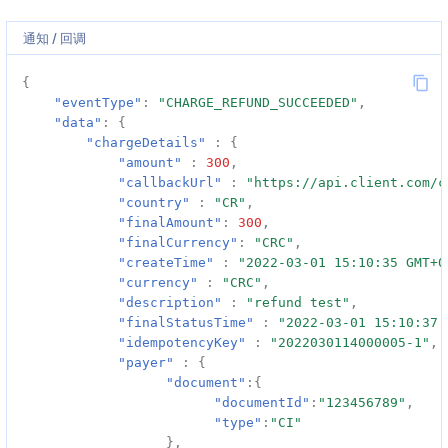
通知 / 回调
{
"eventType"
:
"CHARGE_REFUND_SUCCEEDED"
,
"data"
:
{
"chargeDetails"
:
{
"amount"
:
300
,
"callbackUrl"
:
"https://api.client.com/c
"country"
:
"CR"
,
"finalAmount"
:
300
,
"finalCurrency"
:
"CRC"
,
"createTime"
:
"2022-03-01 15:10:35 GMT+0
"currency"
:
"CRC"
,
"description"
:
"refund test"
,
"finalStatusTime"
:
"2022-03-01 15:10:37 
"idempotencyKey"
:
"2022030114000005-1"
,
"payer"
:
{
"document"
:{
"documentId"
:
"123456789"
,
"type"
:
"CI"
},