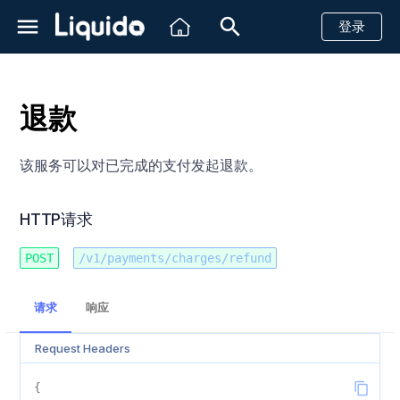
登录
正
在
退款
初
简介
创建一个支付请求
创建一个支付请求
创建一个支付请求
创建一个支付请求
创建一个支付请求
创建一个支付请求
创建一个支付请求
信用卡
HTTP请求
创建一个支付请求
创建一个支付请求
创建一个支付请求
创建一个支付请求
创建一个支付请求
创建一个支付请求
创建一个支付请求
创建一个支付请求
创建一个支付请求
计划ID
创建方案
简介
简介
简介
Shopify
简介
查看账户实时余额
带风控信息的汇款
简介
创建一个汇款请求
创建一个汇款请求
创建一个汇款请求
创建一个汇款请求
创建一个汇款请求
信用卡
信用卡
信用卡
信用卡
信用卡
信用卡
信用卡
创建一个支付请求
信用卡
信用卡
信用卡
信用卡
信用卡
信用卡
信用卡
信用卡
信用卡
创建单目的方案
创建一个支付链接
创建一个支付链接
查询单个子商户余额
付款提醒
接收客户信息
始
该服务可以对已完成的支付发起退款。
到账时间
退款
退款
退款
退款
退款
退款
退款
通知 / 回调
退款
退款
退款
退款
退款
退款
退款
退款
退款
查询单个计划
查询单个方案
创建虚拟账号
快速开始
API
Magento2
Http状态码
查询账单数据
带风控信息的收款
发送消息
查询汇款状态
查询汇款状态
查询汇款状态
查询汇款状态
查询汇款状态
PIX
银行转账
PSE转账
WebPay
现金支付
预授权与结算
创建多目的方案
查询支付链接详情
查询多个子账户余额
付款成功提醒
回复消息
化
沙箱测试
取消未完成的支付
查询支付状态
获取PSE金融机构列表
查询支付状态
查询支付状态
查询支付状态
查询支付状态
HTTP Headers 字段说明
查询支付状态
查询支付状态
查询支付状态
查询支付状态
查询支付状态
查询支付状态
查询支付状态
查询支付状态
查询支付状态
查询所有计划
获取虚拟账号信息
参考文档
仪表板
VTEX
银行相关状态码
子商户
客户支持
回调消息
回调消息
回调消息
回调消息
回调消息
Boleto
现金支付
现金支付
Khipu
银行转账
保存卡信息
退款
查询子商户流水
恢复未支付款项
HTTP请求
搜
索
巴西
查询支付状态
查询退款状态
查询支付状态
查询退款状态
查询退款状态
查询退款状态
查询退款状态
Request Body 字段说明
查询退款状态
查询退款状态
查询退款状态
查询退款状态
查询退款状态
查询退款状态
查询退款状态
查询退款状态
查询退款状态
关闭虚拟账户
WhatsApp状态码
PicPay
Mach
电子钱包
分期付款
取消
快递
POST
/v1/payments/charges/refund
引
墨西哥
查询退款状态
取消未完成的支付
查询退款状态
Response Body 字段说明
PayPal
Hites
拒付
回调消息
单条发送
请求
响应
擎
哥伦比亚
取消未完成的支付
Notification Event Type
银行转账
Fintoc
Request Headers
智利
现金支付
{