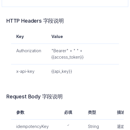
HTTP Headers 字段说明
Key
Value
Authorization
"Bearer" + " " +
{{access_token}}
x-api-key
{{api_key}}
Request Body 字段说明
参数
必填
类型
描述
idempotencyKey
String
退款记