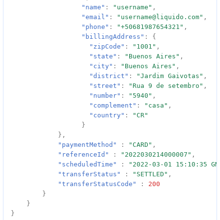
"name"
:
"username"
,
"email"
:
"username@liquido.com"
,
"phone"
:
"+50681987654321"
,
"billingAddress"
:
{
"zipCode"
:
"1001"
,
"state"
:
"Buenos Aires"
,
"city"
:
"Buenos Aires"
,
"district"
:
"Jardim Gaivotas"
,
"street"
:
"Rua 9 de setembro"
,
"number"
:
"5940"
,
"complement"
:
"casa"
,
"country"
:
"CR"
}
},
"paymentMethod"
:
"CARD"
,
"referenceId"
:
"2022030214000007"
,
"scheduledTime"
:
"2022-03-01 15:10:35 GM
"transferStatus"
:
"SETTLED"
,
"transferStatusCode"
:
200
}
}
}