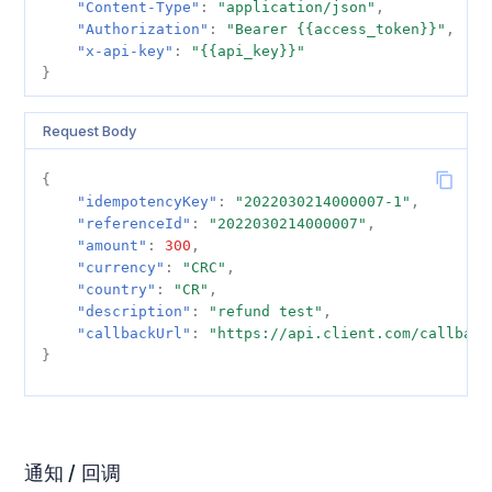
"Content-Type"
:
"application/json"
,
"Authorization"
:
"Bearer {{access_token}}"
,
秘鲁
"x-api-key"
:
"{{api_key}}"
}
Request Body
{
"idempotencyKey"
:
"2022030214000007-1"
,
"referenceId"
:
"2022030214000007"
,
"amount"
:
300
,
"currency"
:
"CRC"
,
"country"
:
"CR"
,
"description"
:
"refund test"
,
"callbackUrl"
:
"https://api.client.com/callback
}
通知 / 回调