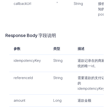
callbackUrl
String
接收交
知的地
post
Response Body 字段说明
参数
类型
描述
idempotencyKey
String
退款记录在的商家系
统的唯一id。
referenceId
String
需要退款的支付记录
的
idempotencyKey。
amount
Long
退款金额