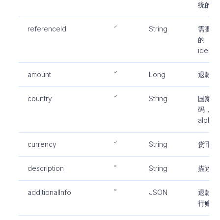
统的唯
referenceId
String
需要退
的
idemp
amount
Long
退款金
country
String
国家编
码，遵循I
alpha
currency
String
货币代
description
String
描述
additionalInfo
JSON
退款附
行账号