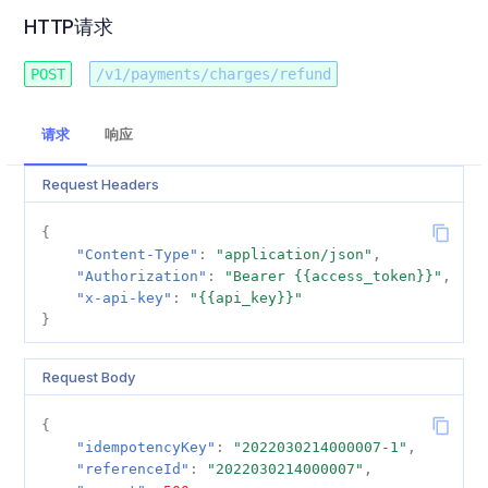
HTTP请求
秘鲁
AdditionalInfo 对象字段说明
POST
/v1/payments/charges/refund
BankTransferAccountInfo
对象字段说明
请求
响应
Notification Event Type
Request Headers
{
"Content-Type"
:
"application/json"
,
"Authorization"
:
"Bearer {{access_token}}"
,
"x-api-key"
:
"{{api_key}}"
}
Request Body
{
"idempotencyKey"
:
"2022030214000007-1"
,
"referenceId"
:
"2022030214000007"
,