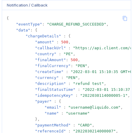
Notification / Callback
{
"eventType"
:
"CHARGE_REFUND_SUCCEEDED"
,
"data"
:
{
"chargeDetails"
:
{
"amount"
:
500
,
"callbackUrl"
:
"https://api.client.com/c
"country"
:
"PE"
,
"finalAmount"
:
500
,
"finalCurrency"
:
"PEN"
,
"createTime"
:
"2022-03-01 15:10:35 GMT+0
"currency"
:
"PEN"
,
"description"
:
"refund test"
,
"finalStatusTime"
:
"2022-03-01 15:10:37 
"idempotencyKey"
:
"2022030114000005-1"
,
"payer"
:
{
"email"
:
"username@liquido.com"
,
"name"
:
"username"
},
"paymentMethod"
:
"CARD"
,
"referenceId"
:
"2022030214000007"
,