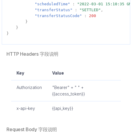
"scheduledTime"
:
"2022-03-01 15:10:35 GM
"transferStatus"
:
"SETTLED"
,
"transferStatusCode"
:
200
}
}
}
HTTP Headers 字段说明
Key
Value
Authorization
"Bearer" + " " +
{{access_token}}
x-api-key
{{api_key}}
Request Body 字段说明