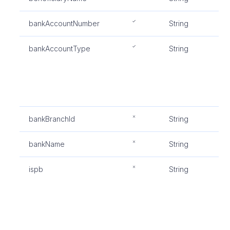
bankAccountNumber
String
受
bankAccountType
String
受
型,
CH
SA
CL
bankBranchId
String
银
bankName
String
银
ispb
String
银行
用
ba
致