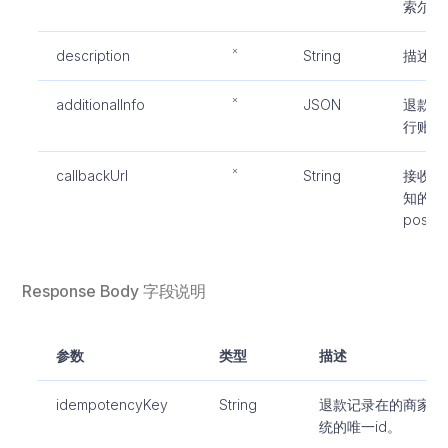
索尔PE
description
String
描述
additionalInfo
JSON
退款附
行账号
callbackUrl
String
接收交
知的地
post
Response Body 字段说明
参数
类型
描述
idempotencyKey
String
退款记录在的商家系
统的唯一id。