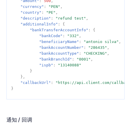
"amount"
:
500
,
"currency"
:
"PEN"
,
"country"
:
"PE"
,
"description"
:
"refund test"
,
"additionalInfo"
:
{
"bankTransferAccountInfo"
:
{
"bankCode"
:
"332"
,
"beneficiaryName"
:
"antonio silva"
,
"bankAccountNumber"
:
"286435"
,
"bankAccountType"
:
"CHECKING"
,
"bankBranchId"
:
"0001"
,
"ispb"
:
"13140088"
}
},
"callbackUrl"
:
"https://api.client.com/callback
}
通知 / 回调