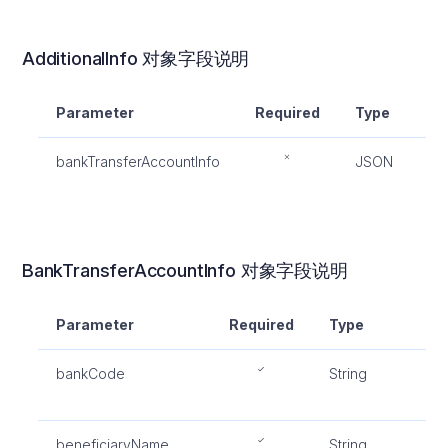
AdditionalInfo 对象字段说明
Parameter
Required
Type
bankTransferAccountInfo
JSON
BankTransferAccountInfo 对象字段说明
Parameter
Required
Type
De
bankCode
String
银
位
beneficiaryName
String
受