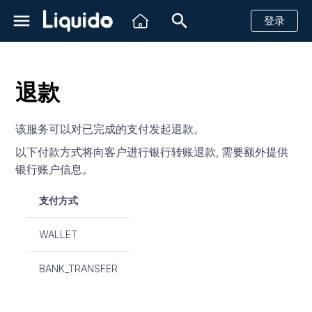
登录
正
在
退款
初
简介
创建一个支付请求
创建一个支付请求
创建一个支付请求
创建一个支付请求
信用卡
HTTP请求
创建一个支付请求
创建一个支付请求
创建一个支付请求
创建一个支付请求
创建一个支付请求
创建一个支付请求
创建一个支付请求
创建一个支付请求
创建一个支付请求
创建一个支付请求
创建一个支付请求
创建一个支付请求
计划ID
创建方案
简介
简介
简介
Shopify
简介
查看账户实时余额
带风控信息的汇款
简介
创建一个汇款请求
创建一个汇款请求
创建一个汇款请求
创建一个汇款请求
创建一个汇款请求
信用卡
信用卡
信用卡
信用卡
创建一个支付请求
PayCash现金支付
银行转账
电子钱包
信用卡
信用卡
信用卡
信用卡
信用卡
信用卡
信用卡
信用卡
信用卡
信用卡
信用卡
信用卡
创建单目的方案
创建一个支付链接
创建一个支付链接
查询单个子商户余额
付款提醒
接收客户信息
始
该服务可以对已完成的支付发起退款。
到账时间
退款
退款
退款
退款
现金支付
通知 / 回调
退款
退款
退款
退款
退款
退款
退款
退款
退款
退款
退款
退款
查询单个计划
查询单个方案
创建虚拟账号
快速开始
API
Magento2
Http状态码
查询账单数据
带风控信息的收款
发送消息
查询汇款状态
查询汇款状态
查询汇款状态
查询汇款状态
查询汇款状态
PIX
银行转账
PSE转账
WebPay
预授权与结算
创建多目的方案
查询支付链接详情
查询多个子账户余额
付款成功提醒
回复消息
化
以下付款方式将向客户进行银行转账退款, 需要额外提供
沙箱测试
取消未完成的支付
查询支付状态
获取PSE金融机构列表
查询支付状态
银行转账
查询支付状态
查询支付状态
查询支付状态
查询支付状态
查询支付状态
查询支付状态
查询支付状态
查询支付状态
查询支付状态
查询支付状态
查询支付状态
查询支付状态
查询所有计划
获取虚拟账号信息
参考文档
仪表板
VTEX
银行相关状态码
子商户
客户支持
HTTP Headers 字段说明
回调消息
回调消息
回调消息
回调消息
回调消息
Boleto
现金支付
现金支付
Khipu
重定向支付
退款
查询子商户流水
恢复未支付款项
银行账户信息。
搜
索
巴西
查询支付状态
查询退款状态
查询支付状态
查询退款状态
电子钱包
查询退款状态
查询退款状态
查询退款状态
查询退款状态
查询退款状态
查询退款状态
查询退款状态
查询退款状态
查询退款状态
查询退款状态
查询退款状态
查询退款状态
关闭虚拟账户
WhatsApp状态码
Request Body 字段说明
PicPay
Mach
保存卡信息
取消
快递
支付方式
引
墨西哥
查询退款状态
取消未完成的支付
查询退款状态
Response Body 字段说明
PayPal
Hites
分期付款
回调消息
单条发送
WALLET
擎
哥伦比亚
取消未完成的支付
银行转账
Fintoc
拒付
BANK_TRANSFER
智利
现金支付
对象字段说明