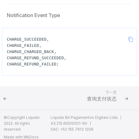
Notification Event Type
下一页
查询支付状态
©Copyright Liquido
Liquido Brl Pagamentos Digitais Ltda
2022. All rights
43.215.655/0001-90
reserved.
SAC: +52 155 7813 1208
Made with
MkDocs