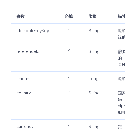
参数
必填
类型
描述
idempotencyKey
String
退款记
统的唯
referenceId
String
需要退
的
idemp
amount
Long
退款金
country
String
国家编
码，遵循I
alpha
如秘鲁
currency
String
货币代